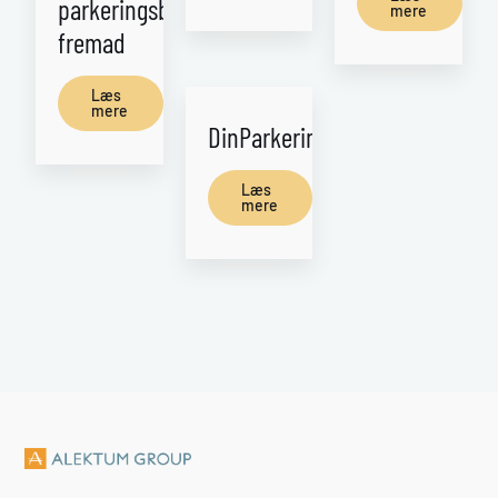
parkeringsbranchen
mere
fremad
Læs
mere
DinParkering
Læs
mere