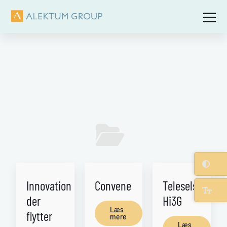
Innovation
Convene
Teleselskabet
der
Hi3G
Læs
flytter
mere
Læs